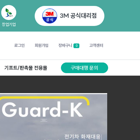
3M 공식대리점
창업기업
로그인
회원가입
장바구니
고객센터
0
기프트/판촉물 전용몰
구매대행 문의