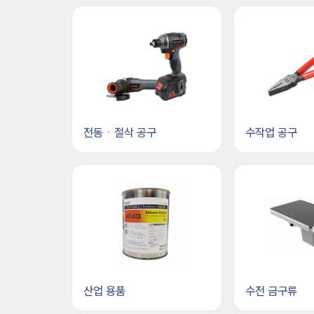
전동ㆍ절삭 공구
수작업 공구
산업 용품
수전 금구류