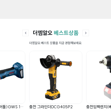
더엠알오
베스트상품
더엠알오 베스트 상품을 지금 경험해보세요.
충전 그라인더(베어툴)GWS 18V-7(배터리X,충전기X) (06019H90B0)
충전 그라인더DCG405P2