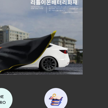
HE
RO