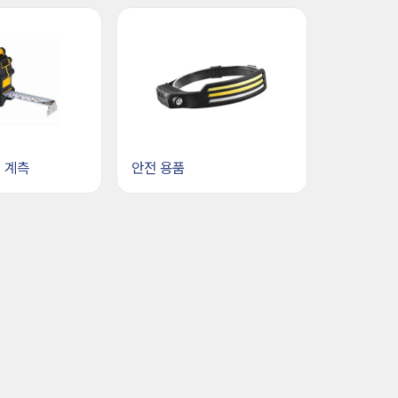
ㆍ계측
안전 용품