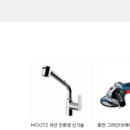
MOOTZ 친환경 신기술 선반형 샤워수전 싱글레버식 해바라기 수전 MB500U
MOOTZ 국산 친환경 신기술 주방수전 싱크대 측면 원홀 수전 MS117