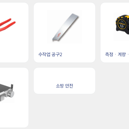
수작업 공구2
측정ㆍ계량
소방 안전