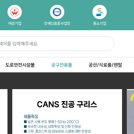
여성기업
장애인표준사업장
중소기업
도로안전시설물
공구전용몰
공산/식료품/렌탈