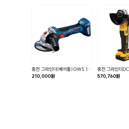
충전 그라인더(베어툴)GWS 18V-7(배터리X,충전기X) (06019H90B0)
충전 그라인더DC
210,000원
570,760원