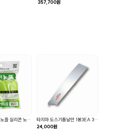
357,700원
106,580원
투엔티원 GP 빅노즐 실리콘 노즐 초보자 전문가 보수작업 4개입
타지마 도스기톱날만 1봉3EA 300mm GNB-300
24,000원