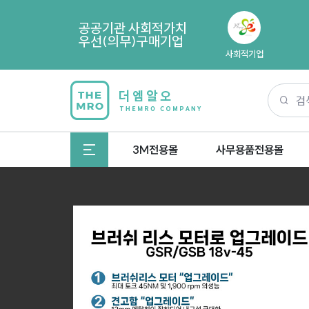
공공기관 사회적가치
우선(의무)구매기업
사회적기업
3M전용몰
사무용품전용몰