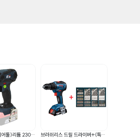
충전임팩렌치(베어툴)리튬 230Nm 0~3200bpm 0~2200rpm 1.6kg (625-
브러쉬리스 드릴 드라이버+(특별구성 100pcs증정)(할인) ★