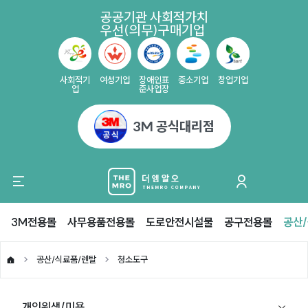
공공기관 사회적가치
우선(의무)구매기업
사회적기
여성기업
장애인표
중소기업
창업기업
업
준사업장
3M 공식대리점
3M전용몰
사무용품전용몰
도로안전시설물
공구전용몰
공산
공산/식료품/렌탈
청소도구
개인위생/미용