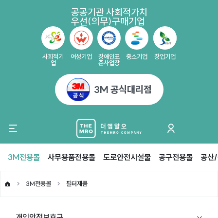
공공기관 사회적가치
우선(의무)구매기업
사회적기
여성기업
장애인표
중소기업
창업기업
업
준사업장
3M 공식대리점
3M전용몰
사무용품전용몰
도로안전시설물
공구전용몰
공산
3M전용몰
필터제품
개인안전보호구