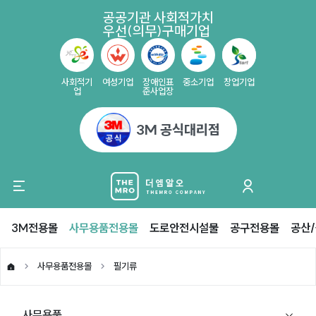
공공기관 사회적가치
우선(의무)구매기업
사회적기
여성기업
장애인표
중소기업
창업기업
업
준사업장
3M 공식대리점
3M전용몰
사무용품전용몰
도로안전시설물
공구전용몰
공산
사무용품전용몰
필기류
사무용품