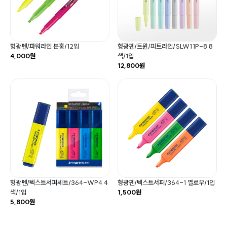
형광펜/파워라인 분홍/12입
형광펜/트윈/피트라인/SLW11P-8 8
4,000원
색/1입
12,800원
형광펜/텍스트서퍼세트/364-WP4 4
형광펜/텍스트서퍼/364-1 옐로우/1입
색/1입
1,500원
5,800원