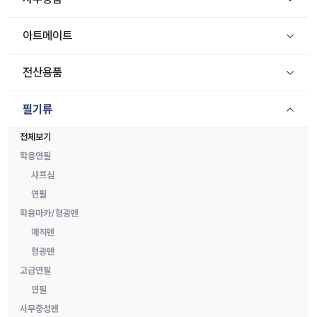
아트메이트
전산용품
필기류
전체보기
학용연필
샤프심
연필
학용마카/형광펜
매직펜
형광펜
고급연필
연필
사무중성펜