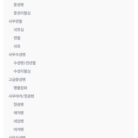
중성펜
중성리필심
사무연필
샤프심
연필
샤프
사무수성펜
수성펜/만년필
수성리필심
고급중성펜
명품잡화
사무마카/형광펜
형광펜
매직펜
네임펜
마카펜
사무유성펜