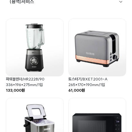
(용역)서비스
파워블렌더/HR2228/90
토스터기/BXET2001-A
336*196*275mm/1입
265*170*190mm/1입
133,000원
61,000원