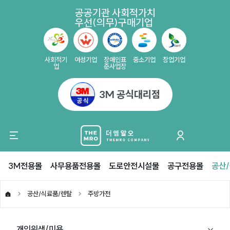
공공기관 사회적가치
우선(의무)구매기업
사회적기
여성기업
장애인표
중소기업
창업기업
업
준사업장
3M 공식대리점
3M전용몰
사무용품전용몰
도로안전시설물
공구전용몰
공산
공산/식료품/렌탈
주방가전
개인위생/미용