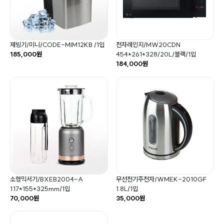
제빙기/미니/CODE-MIM12KB /1입
전자레인지/MW20CDN
185,000원
454*261*328/20L/블랙/1입
184,000원
소형믹서기/BXEB2004-A
무선전기주전자/WMEK-2010GF
117*155*325mm/1입
1.8L/1입
70,000원
35,000원