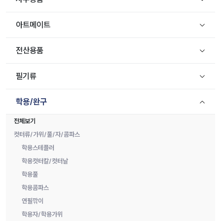
아트메이트
전산용품
필기류
학용/완구
전체보기
컷터류/가위/풀/자/콤파스
학용스테플러
학용컷터칼/컷터날
학용풀
학용콤파스
연필깎이
학용자/학용가위