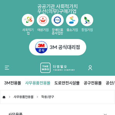
공공기관 사회적가치
우선(의무)구매기업
사회적기
여성기업
장애인표
중소기업
창업기업
업
준사업장
3M 공식대리점
3M전용몰
사무용품전용몰
도로안전시설물
공구전용몰
공산
사무용품전용몰
학용/완구
사무용품