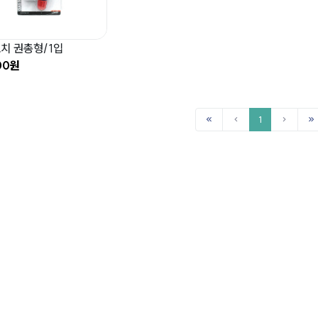
치 권총형/1입
00원
1