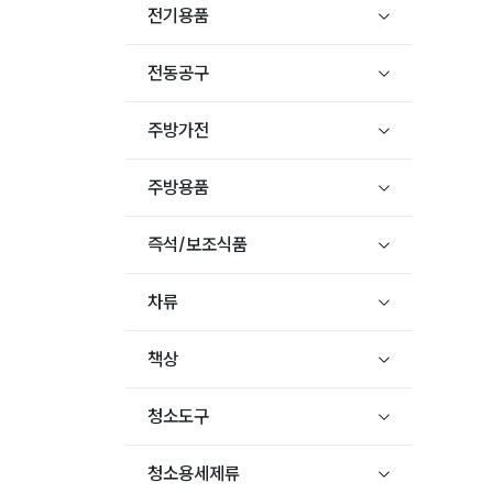
전기용품
전동공구
주방가전
주방용품
즉석/보조식품
차류
책상
청소도구
청소용세제류