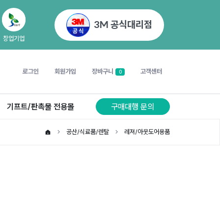
3M 공식대리점
창업기업
로그인
회원가입
장바구니
고객센터
0
기프트/판촉물 전용몰
구매대행 문의
공산/식료품/렌탈
레져/아웃도어용품