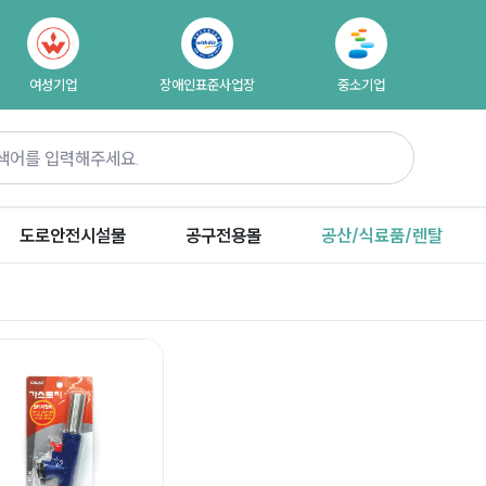
여성기업
장애인표준사업장
중소기업
도로안전시설물
공구전용몰
공산/식료품/렌탈