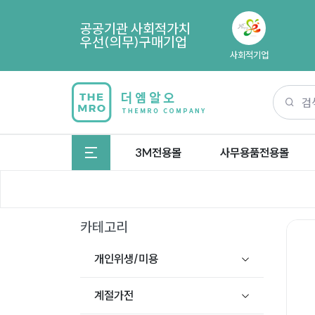
공공기관 사회적가치
우선(의무)구매기업
사회적기업
3M전용몰
사무용품전용몰
카테고리
개인위생/미용
계절가전