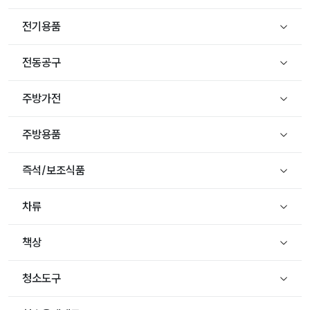
전기용품
전동공구
주방가전
주방용품
즉석/보조식품
차류
책상
청소도구