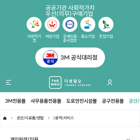
공공기관 사회적가치
우선(의무)구매기업
사회적기
여성기업
장애인표
중소기업
창업기업
업
준사업장
3M 공식대리점
3M전용몰
사무용품전용몰
도로안전시설물
공구전용몰
공산
공산/식료품/렌탈
(용역)서비스
개인위생/미용