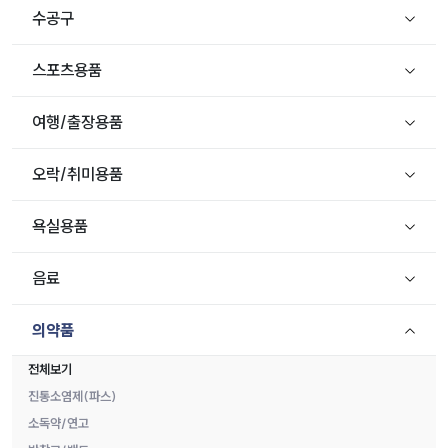
수공구
스포츠용품
여행/출장용품
오락/취미용품
욕실용품
음료
의약품
전체보기
진통소염제(파스)
소독약/연고