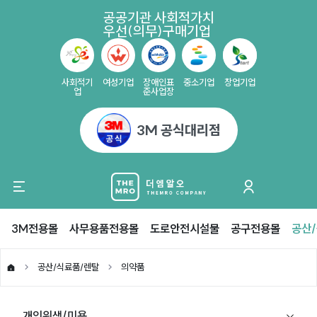
공공기관 사회적가치
우선(의무)구매기업
사회적기
여성기업
장애인표
중소기업
창업기업
업
준사업장
3M 공식대리점
3M전용몰
사무용품전용몰
도로안전시설물
공구전용몰
공산
공산/식료품/렌탈
의약품
개인위생/미용