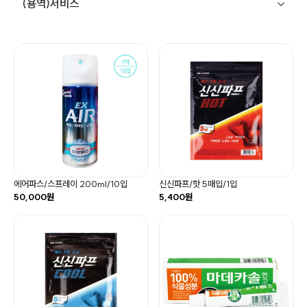
(용역)서비스
에어파스/스프레이 200ml/10입
신신파프/핫 5매입/1입
50,000원
5,400원