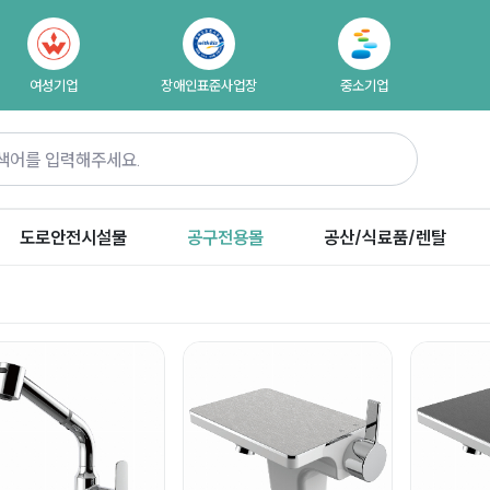
여성기업
장애인표준사업장
중소기업
도로안전시설물
공구전용몰
공산/식료품/렌탈