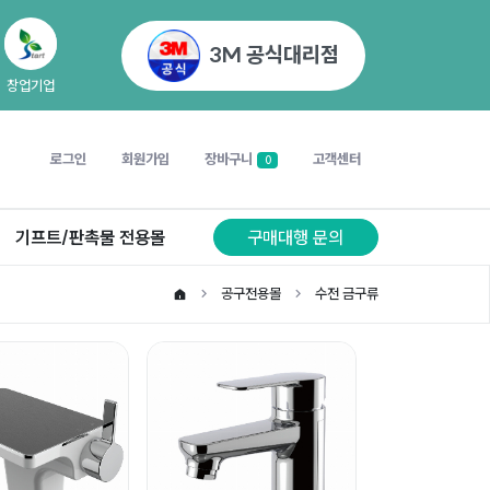
3M 공식대리점
창업기업
로그인
회원가입
장바구니
고객센터
0
기프트/판촉물 전용몰
구매대행 문의
공구전용몰
수전 금구류