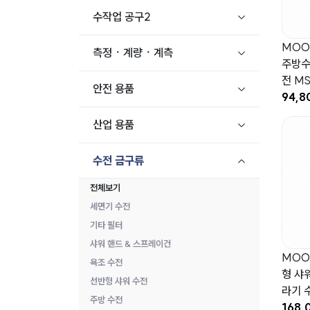
수작업 공구2
MOO
측정ㆍ계량ㆍ계측
주방수
전 MS
안전 용품
94,8
산업 용품
수전 금구류
전체보기
세면기 수전
기타 필터
샤워 핸드 & 스프레이건
MOO
욕조 수전
형 샤
선반형 샤워 수전
라기 
주방 수전
168,