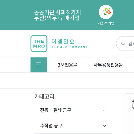
공공기관 사회적가치
우선(의무)구매기업
사회적기업
3M전용몰
사무용품전용몰
카테고리
전동ㆍ절삭 공구
수작업 공구